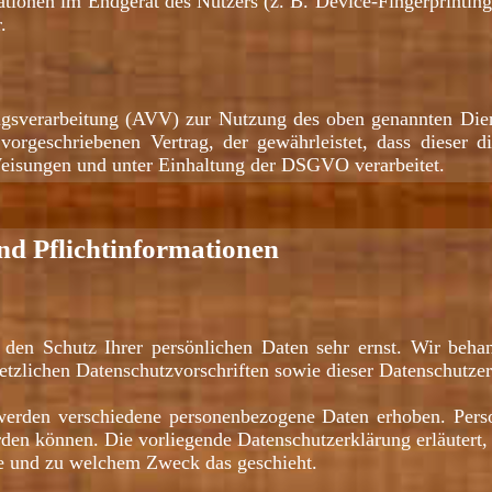
ationen im Endgerät des Nutzers (z. B. Device-Fingerprint
.
agsverarbeitung (AVV) zur Nutzung des oben genannten Diens
 vorgeschriebenen Vertrag, der gewährleistet, dass dieser 
eisungen und unter Einhaltung der DSGVO verarbeitet.
nd Pflichtinformationen
 den Schutz Ihrer persönlichen Daten sehr ernst. Wir beh
etzlichen Datenschutzvorschriften sowie dieser Datenschutze
werden verschiedene personenbezogene Daten erhoben. Pers
erden können. Die vorliegende Datenschutzerklärung erläuter
wie und zu welchem Zweck das geschieht.