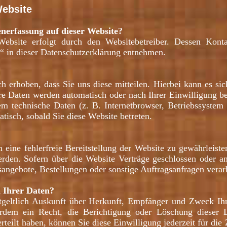
Website
enerfassung auf dieser Website?
Website erfolgt durch den Websitebetreiber. Dessen Kon
e“ in dieser Datenschutzerklärung entnehmen.
 erhoben, dass Sie uns diese mitteilen. Hierbei kann es sic
re Daten werden automatisch oder nach Ihrer Einwilligung b
em technische Daten (z. B. Internetbrowser, Betriebssystem 
tisch, sobald Sie diese Website betreten.
 eine fehlerfreie Bereitstellung der Website zu gewährleis
erden. Sofern über die Website Verträge geschlossen oder 
sangebote, Bestellungen oder sonstige Auftragsanfragen verarb
h Ihrer Daten?
ntgeltlich Auskunft über Herkunft, Empfänger und Zweck Ih
erdem ein Recht, die Berichtigung oder Löschung dieser 
rteilt haben, können Sie diese Einwilligung jederzeit für d