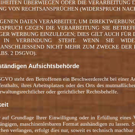
EIHEITEN ÜBERWIEGEN ODER DIE VERARBEITUNG
G VON RECHTSANSPRÜCHEN (WIDERSPRUCH NACH AR
ENEN DATEN VERARBEITET, UM DIREKTWERBUNG 
ERSPRUCH GEGEN DIE VERARBEITUNG SIE BETRE
R WERBUNG EINZULEGEN; DIES GILT AUCH FÜR D
 IN VERBINDUNG STEHT. WENN SIE WIDE
 ANSCHLIESSEND NICHT MEHR ZUM ZWECKE DER
BS. 2 DSGVO).
ständigen Aufsichtsbehörde
GVO steht den Betroffenen ein Beschwerderecht bei einer A
fenthalts, ihres Arbeitsplatzes oder des Orts des mutmaßlich
rwaltungsrechtlicher oder gerichtlicher Rechtsbehelfe.
eit
 auf Grundlage Ihrer Einwilligung oder in Erfüllung eines Ve
gängigen, maschinenlesbaren Format aushändigen zu lassen. S
hen verlangen, erfolgt dies nur, soweit es technisch machbar i